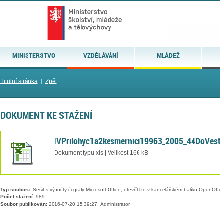
MINISTERSTVO
VZDĚLÁVÁNÍ
MLÁDEŽ
Titulní stránka
|
Zpět
DOKUMENT KE STAŽENÍ
IVPrilohyc1a2kesmernici19963_2005_44DoVest
Dokument typu xls | Velikost 166 kB
Typ souboru:
Sešit s výpočty či grafy Microsoft Office, otevřít lze v kancelářském balíku OpenOffic
Počet stažení:
989
Soubor publikován:
2016-07-20 15:39:27, Administrator