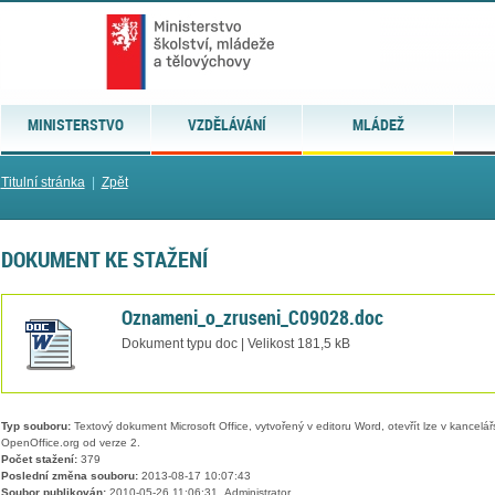
MINISTERSTVO
VZDĚLÁVÁNÍ
MLÁDEŽ
Titulní stránka
|
Zpět
DOKUMENT KE STAŽENÍ
Oznameni_o_zruseni_C09028.doc
Dokument typu doc | Velikost 181,5 kB
Typ souboru:
Textový dokument Microsoft Office, vytvořený v editoru Word, otevřít lze v kancelářs
OpenOffice.org od verze 2.
Počet stažení:
379
Poslední změna souboru:
2013-08-17 10:07:43
Soubor publikován:
2010-05-26 11:06:31, Administrator