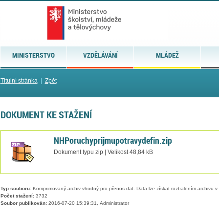
MINISTERSTVO
VZDĚLÁVÁNÍ
MLÁDEŽ
Titulní stránka
|
Zpět
DOKUMENT KE STAŽENÍ
NHPoruchyprijmupotravydefin.zip
Dokument typu zip | Velikost 48,84 kB
Typ souboru:
Komprimovaný archiv vhodný pro přenos dat. Data lze získat rozbalením archivu 
Počet stažení:
3732
Soubor publikován:
2016-07-20 15:39:31, Administrator