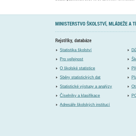
MINISTERSTVO ŠKOLSTVÍ, MLÁDEŽE A 
Rejstříky, databáze
Statistika školství
Dů
Pro veřejnost
Šk
O školské statistice
Př
Sběry statistických dat
Pl
Statistické výstupy a analýzy
Ot
Číselníky a klasifikace
P
Adresáře školských institucí