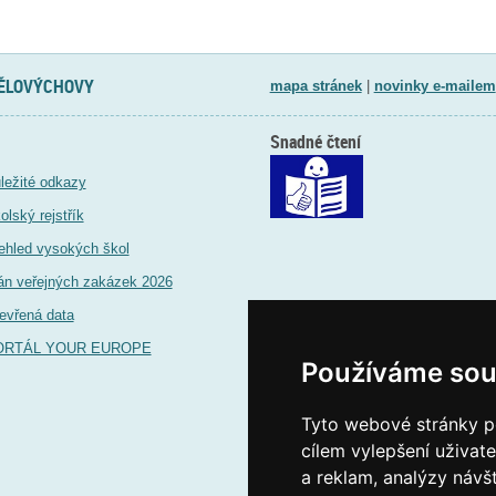
TĚLOVÝCHOVY
mapa stránek
|
novinky e-mailem
Snadné čtení
ležité odkazy
olský rejstřík
ehled vysokých škol
án veřejných zakázek 2026
evřená data
ORTÁL YOUR EUROPE
Používáme sou
Tyto webové stránky po
cílem vylepšení uživat
a reklam, analýzy návš