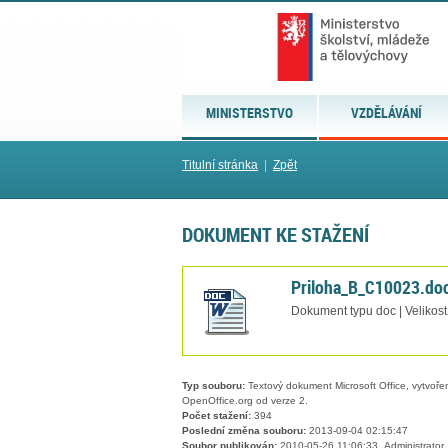
MINISTERSTVO
VZDĚLÁVÁNÍ
Titulní stránka
|
Zpět
DOKUMENT KE STAŽENÍ
Priloha_B_C10023.do
Dokument typu doc | Velikost
Typ souboru:
Textový dokument Microsoft Office, vytvořený
OpenOffice.org od verze 2.
Počet stažení:
394
Poslední změna souboru:
2013-09-04 02:15:47
Soubor publikován:
2010-05-26 11:06:33, Administrator