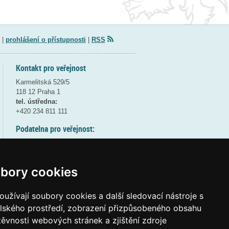
|
prohlášení o přístupnosti
|
RSS
Kontakt pro veřejnost
Karmelitská 529/5
118 12 Praha 1
tel. ústředna:
+420 234 811 111
Podatelna pro veřejnost:
pondělí a středa - 7:30-17:00
úterý a čtvrtek - 7:30-15:30
pátek - 7:30-14:00
bory cookies
8:30 - 9:30 - bezpečnostní přestávka
(více informací
ZDE
)
užívají soubory cookies a další sledovací nástroje s
elského prostředí, zobrazení přizpůsobeného obsahu
Elektronická podatelna:
těvnosti webových stránek a zjištění zdroje
posta@msmt
gov
cz