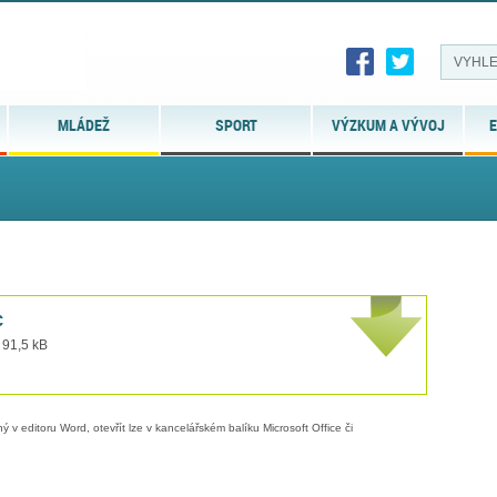
MLÁDEŽ
SPORT
VÝZKUM A VÝVOJ
E
c
 91,5 kB
 v editoru Word, otevřít lze v kancelářském balíku Microsoft Office či