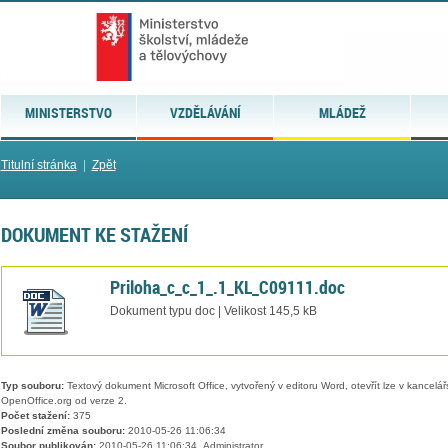
MINISTERSTVO
VZDĚLÁVÁNÍ
MLÁDEŽ
Titulní stránka
|
Zpět
DOKUMENT KE STAŽENÍ
Priloha_c_c_1_.1_KL_C09111.doc
Dokument typu doc | Velikost 145,5 kB
Typ souboru:
Textový dokument Microsoft Office, vytvořený v editoru Word, otevřít lze v kancelářs
OpenOffice.org od verze 2.
Počet stažení:
375
Poslední změna souboru:
2010-05-26 11:06:34
Soubor publikován:
2010-05-26 11:06:34, Administrator