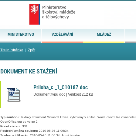
MINISTERSTVO
VZDĚLÁVÁNÍ
MLÁDEŽ
Titulní stránka
|
Zpět
DOKUMENT KE STAŽENÍ
Priloha_c._1_C10187.doc
Dokument typu doc | Velikost 212 kB
Typ souboru:
Textový dokument Microsoft Office, vytvořený v editoru Word, otevřít lze v kancelářs
OpenOffice.org od verze 2.
Počet stažení:
331
Poslední změna souboru:
2010-05-26 11:06:34
Soubor publikován:
2010-05-26 11:06:34, Administrator