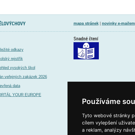
TĚLOVÝCHOVY
mapa stránek
|
novinky e-mailem
Snadné čtení
ležité odkazy
olský rejstřík
ehled vysokých škol
án veřejných zakázek 2026
evřená data
ORTÁL YOUR EUROPE
Používáme sou
Tyto webové stránky po
cílem vylepšení uživat
a reklam, analýzy návš