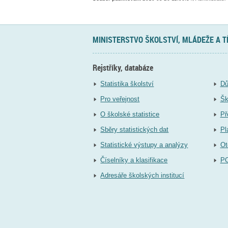
MINISTERSTVO ŠKOLSTVÍ, MLÁDEŽE A 
Rejstříky, databáze
Statistika školství
Dů
Pro veřejnost
Šk
O školské statistice
Př
Sběry statistických dat
Pl
Statistické výstupy a analýzy
Ot
Číselníky a klasifikace
P
Adresáře školských institucí