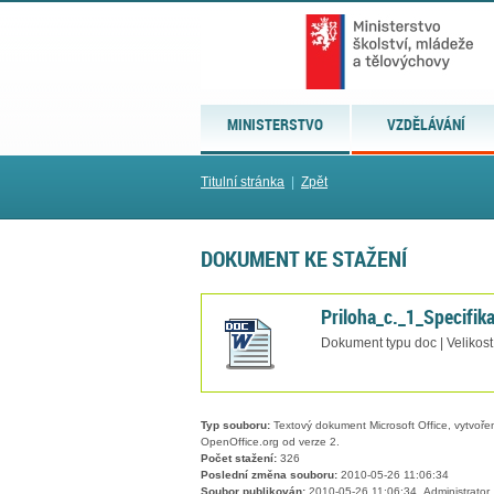
MINISTERSTVO
VZDĚLÁVÁNÍ
Titulní stránka
|
Zpět
DOKUMENT KE STAŽENÍ
Priloha_c._1_Specifi
Dokument typu doc | Velikost
Typ souboru:
Textový dokument Microsoft Office, vytvořený
OpenOffice.org od verze 2.
Počet stažení:
326
Poslední změna souboru:
2010-05-26 11:06:34
Soubor publikován:
2010-05-26 11:06:34, Administrator