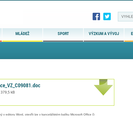
MLÁDEŽ
SPORT
VÝZKUM A VÝVOJ
E
kace_VZ_C09081.doc
 379,5 kB
 v editoru Word, otevřít lze v kancelářském balíku Microsoft Office či