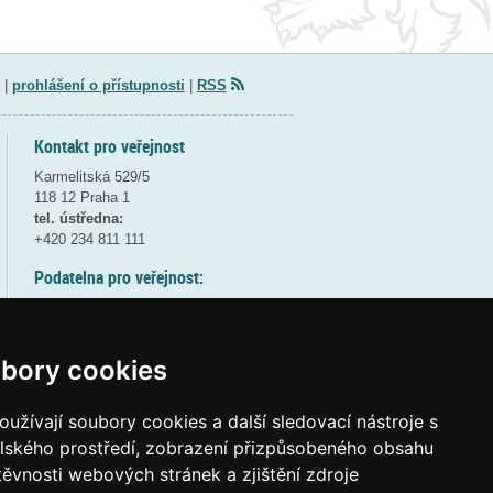
|
prohlášení o přístupnosti
|
RSS
Kontakt pro veřejnost
Karmelitská 529/5
118 12 Praha 1
tel. ústředna:
+420 234 811 111
Podatelna pro veřejnost:
pondělí a středa - 7:30-17:00
úterý a čtvrtek - 7:30-15:30
pátek - 7:30-14:00
bory cookies
8:30 - 9:30 - bezpečnostní přestávka
(více informací
ZDE
)
užívají soubory cookies a další sledovací nástroje s
elského prostředí, zobrazení přizpůsobeného obsahu
Elektronická podatelna:
těvnosti webových stránek a zjištění zdroje
posta@msmt
gov
cz