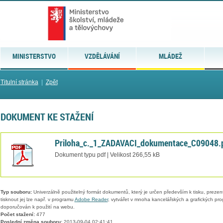
MINISTERSTVO
VZDĚLÁVÁNÍ
MLÁDEŽ
Titulní stránka
|
Zpět
DOKUMENT KE STAŽENÍ
Priloha_c._1_ZADAVACI_dokumentace_C09048.
Dokument typu pdf | Velikost 266,55 kB
Typ souboru:
Univerzálně použitelný formát dokumentů, který je určen především k tisku, prezen
tisknout jej lze např. v programu
Adobe Reader
, vytvářet v mnoha kancelářských a grafických pr
doporučován k použití na webu.
Počet stažení:
477
Poslední změna souboru:
2013-09-04 02:41:41