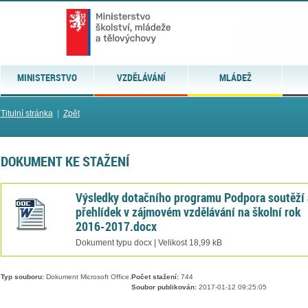
MINISTERSTVO
VZDĚLÁVÁNÍ
MLÁDEŽ
Titulní stránka
|
Zpět
DOKUMENT KE STAŽENÍ
Výsledky dotačního programu Podpora soutěží 
přehlídek v zájmovém vzdělávání na školní rok
2016-2017.docx
Dokument typu docx | Velikost 18,99 kB
Typ souboru:
Dokument Microsoft Office.
Počet stažení:
744
Soubor publikován:
2017-01-12 09:25:05