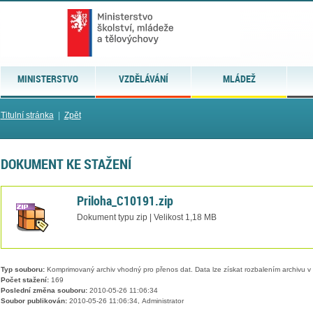
MINISTERSTVO
VZDĚLÁVÁNÍ
MLÁDEŽ
Titulní stránka
|
Zpět
DOKUMENT KE STAŽENÍ
Priloha_C10191.zip
Dokument typu zip | Velikost 1,18 MB
Typ souboru:
Komprimovaný archiv vhodný pro přenos dat. Data lze získat rozbalením archivu 
Počet stažení:
169
Poslední změna souboru:
2010-05-26 11:06:34
Soubor publikován:
2010-05-26 11:06:34, Administrator