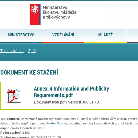
MINISTERSTVO
VZDĚLÁVÁNÍ
MLÁDEŽ
Titulní stránka
|
Zpět
DOKUMENT KE STAŽENÍ
Annex_4 Information and Publicity
Requirements.pdf
Dokument typu pdf | Velikost 300,61 kB
Typ souboru:
Univerzálně použitelný formát dokumentů, který je určen především k tisku, prezen
tisknout jej lze např. v programu
Adobe Reader
, vytvářet v mnoha kancelářských a grafických pr
doporučován k použití na webu.
Počet stažení:
1303
Soubor publikován:
2017-01-23 12:45:26