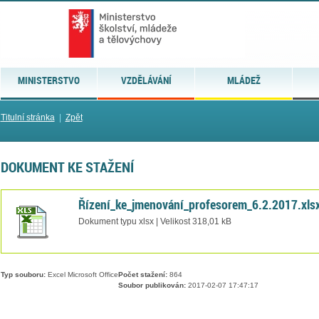
MINISTERSTVO
VZDĚLÁVÁNÍ
MLÁDEŽ
Titulní stránka
|
Zpět
DOKUMENT KE STAŽENÍ
Řízení_ke_jmenování_profesorem_6.2.2017.xls
Dokument typu xlsx | Velikost 318,01 kB
Typ souboru:
Excel Microsoft Office
Počet stažení:
864
Soubor publikován:
2017-02-07 17:47:17