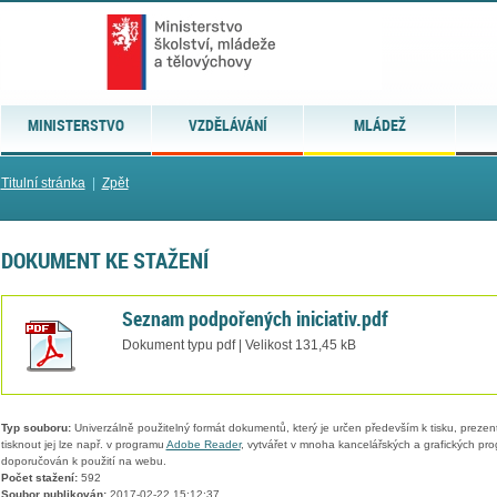
MINISTERSTVO
VZDĚLÁVÁNÍ
MLÁDEŽ
Titulní stránka
|
Zpět
DOKUMENT KE STAŽENÍ
Seznam podpořených iniciativ.pdf
Dokument typu pdf | Velikost 131,45 kB
Typ souboru:
Univerzálně použitelný formát dokumentů, který je určen především k tisku, prezen
tisknout jej lze např. v programu
Adobe Reader
, vytvářet v mnoha kancelářských a grafických pr
doporučován k použití na webu.
Počet stažení:
592
Soubor publikován:
2017-02-22 15:12:37