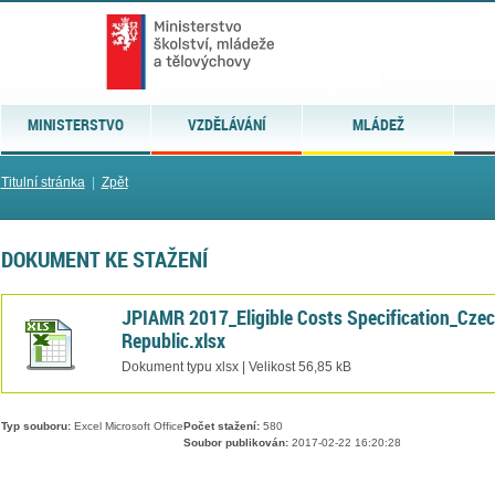
MINISTERSTVO
VZDĚLÁVÁNÍ
MLÁDEŽ
Titulní stránka
|
Zpět
DOKUMENT KE STAŽENÍ
JPIAMR 2017_Eligible Costs Specification_Cze
Republic.xlsx
Dokument typu xlsx | Velikost 56,85 kB
Typ souboru:
Excel Microsoft Office
Počet stažení:
580
Soubor publikován:
2017-02-22 16:20:28