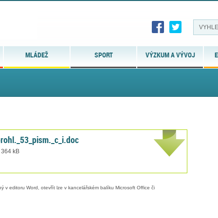
MLÁDEŽ
SPORT
VÝZKUM A VÝVOJ
E
rohl._53_pism._c_i.doc
t 364 kB
 v editoru Word, otevřít lze v kancelářském balíku Microsoft Office či