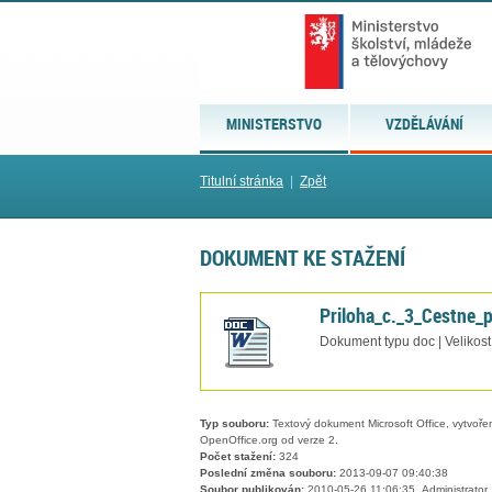
MINISTERSTVO
VZDĚLÁVÁNÍ
Titulní stránka
|
Zpět
DOKUMENT KE STAŽENÍ
Priloha_c._3_Cestne_p
Dokument typu doc | Velikos
Typ souboru:
Textový dokument Microsoft Office, vytvořený
OpenOffice.org od verze 2.
Počet stažení:
324
Poslední změna souboru:
2013-09-07 09:40:38
Soubor publikován:
2010-05-26 11:06:35, Administrator