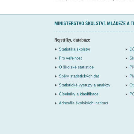
MINISTERSTVO ŠKOLSTVÍ, MLÁDEŽE A 
Rejstříky, databáze
Statistika školství
Dů
Pro veřejnost
Šk
O školské statistice
Př
Sběry statistických dat
Pl
Statistické výstupy a analýzy
Ot
Číselníky a klasifikace
P
Adresáře školských institucí