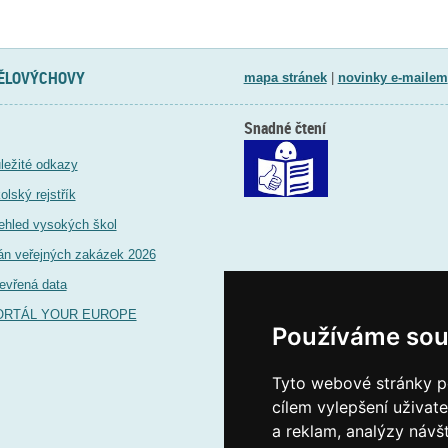
TĚLOVÝCHOVY
mapa stránek
|
novinky e-mailem
Snadné čtení
ležité odkazy
olský rejstřík
ehled vysokých škol
án veřejných zakázek 2026
evřená data
ORTÁL YOUR EUROPE
Používáme sou
Tyto webové stránky po
cílem vylepšení uživat
a reklam, analýzy návš