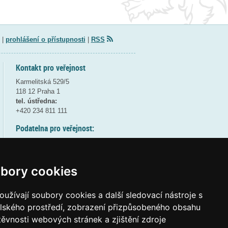
|
prohlášení o přístupnosti
|
RSS
Kontakt pro veřejnost
Karmelitská 529/5
118 12 Praha 1
tel. ústředna:
+420 234 811 111
Podatelna pro veřejnost:
pondělí a středa - 7:30-17:00
úterý a čtvrtek - 7:30-15:30
pátek - 7:30-14:00
bory cookies
8:30 - 9:30 - bezpečnostní přestávka
(více informací
ZDE
)
užívají soubory cookies a další sledovací nástroje s
elského prostředí, zobrazení přizpůsobeného obsahu
Elektronická podatelna:
těvnosti webových stránek a zjištění zdroje
posta@msmt
gov
cz