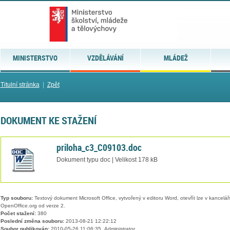
MINISTERSTVO
VZDĚLÁVÁNÍ
MLÁDEŽ
Titulní stránka
|
Zpět
DOKUMENT KE STAŽENÍ
priloha_c3_C09103.doc
Dokument typu doc | Velikost 178 kB
Typ souboru:
Textový dokument Microsoft Office, vytvořený v editoru Word, otevřít lze v kancelářs
OpenOffice.org od verze 2.
Počet stažení:
380
Poslední změna souboru:
2013-08-21 12:22:12
Soubor publikován:
2010-05-26 11:06:35, Administrator