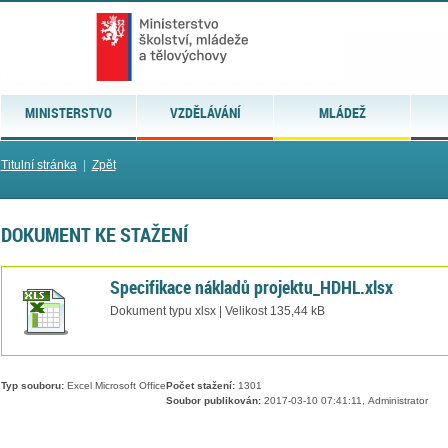
MINISTERSTVO
VZDĚLÁVÁNÍ
MLÁDEŽ
Titulní stránka
|
Zpět
DOKUMENT KE STAŽENÍ
Specifikace nákladů projektu_HDHL.xlsx
Dokument typu xlsx | Velikost 135,44 kB
Typ souboru:
Excel Microsoft Office
Počet stažení:
1301
Soubor publikován:
2017-03-10 07:41:11, Administrator