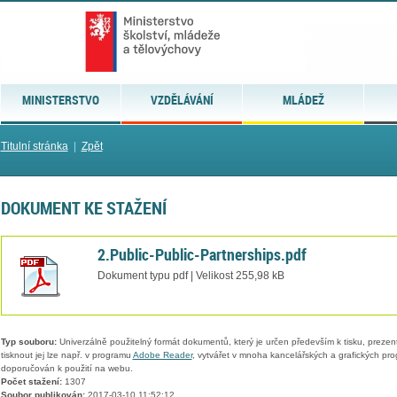
MINISTERSTVO
VZDĚLÁVÁNÍ
MLÁDEŽ
Titulní stránka
|
Zpět
DOKUMENT KE STAŽENÍ
2.Public-Public-Partnerships.pdf
Dokument typu pdf | Velikost 255,98 kB
Typ souboru:
Univerzálně použitelný formát dokumentů, který je určen především k tisku, prezen
tisknout jej lze např. v programu
Adobe Reader
, vytvářet v mnoha kancelářských a grafických pr
doporučován k použití na webu.
Počet stažení:
1307
Soubor publikován:
2017-03-10 11:52:12