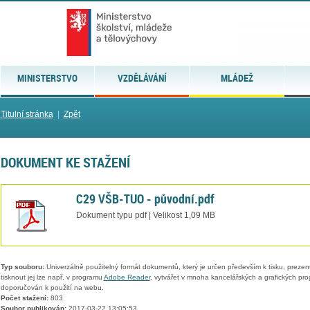
MINISTERSTVO
VZDĚLÁVÁNÍ
MLÁDEŽ
Titulní stránka
|
Zpět
DOKUMENT KE STAŽENÍ
C29 VŠB-TUO - původní.pdf
Dokument typu pdf | Velikost 1,09 MB
Typ souboru:
Univerzálně použitelný formát dokumentů, který je určen především k tisku, prezen
tisknout jej lze např. v programu
Adobe Reader
, vytvářet v mnoha kancelářských a grafických pr
doporučován k použití na webu.
Počet stažení:
803
Soubor publikován:
2017-03-22 13:05:53