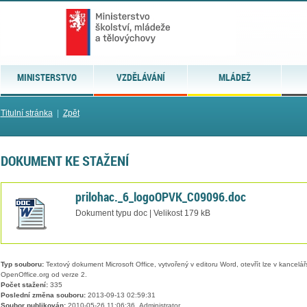
MINISTERSTVO
VZDĚLÁVÁNÍ
MLÁDEŽ
Titulní stránka
|
Zpět
DOKUMENT KE STAŽENÍ
prilohac._6_logoOPVK_C09096.doc
Dokument typu doc | Velikost 179 kB
Typ souboru:
Textový dokument Microsoft Office, vytvořený v editoru Word, otevřít lze v kancelářs
OpenOffice.org od verze 2.
Počet stažení:
335
Poslední změna souboru:
2013-09-13 02:59:31
Soubor publikován:
2010-05-26 11:06:36, Administrator