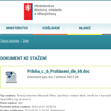
MINISTERSTVO
VZDĚLÁVÁNÍ
MLÁDEŽ
Titulní stránka
|
Zpět
DOKUMENT KE STAŽENÍ
Priloha_c._6_Prohlaseni_dle_68.doc
Dokument typu doc | Velikost 360,5 kB
Typ souboru:
Textový dokument Microsoft Office, vytvořený v editoru Word, otevřít lze v kancelářs
OpenOffice.org od verze 2.
Počet stažení:
382
Poslední změna souboru:
2013-10-07 16:59:51
Soubor publikován:
2010-05-26 11:06:36, Administrator