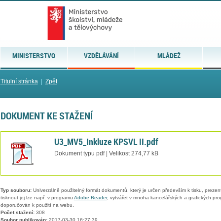
MINISTERSTVO
VZDĚLÁVÁNÍ
MLÁDEŽ
Titulní stránka
|
Zpět
DOKUMENT KE STAŽENÍ
U3_MV5_Inkluze KPSVL II.pdf
Dokument typu pdf | Velikost 274,77 kB
Typ souboru:
Univerzálně použitelný formát dokumentů, který je určen především k tisku, prezen
tisknout jej lze např. v programu
Adobe Reader
, vytvářet v mnoha kancelářských a grafických pr
doporučován k použití na webu.
Počet stažení:
308
Soubor publikován:
2017-03-30 16:27:39