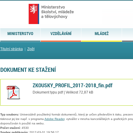
MINISTERSTVO
VZDĚLÁVÁNÍ
MLÁDEŽ
Titulní stránka
|
Zpět
DOKUMENT KE STAŽENÍ
ZKOUSKY_PROFIL_2017-2018_fin.pdf
Dokument typu pdf | Velikost 72,87 kB
Typ souboru:
Univerzálně použitelný formát dokumentů, který je určen především k tisku, prezen
tisknout jej lze např. v programu
Adobe Reader
, vytvářet v mnoha kancelářských a grafických pr
doporučován k použití na webu.
Počet stažení:
4530
Soubor publikován:
2017-03-31 19:56:17