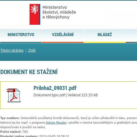
MINISTERSTVO
VZDĚLÁVÁNÍ
MLÁDEŽ
Titulní stránka
|
Zpět
DOKUMENT KE STAŽENÍ
Priloha2_09031.pdf
Dokument typu pdf | Velikost 115,33 kB
Typ souboru:
Univerzálně použitelný formát dokumentů, který je určen především k tisku, prezen
tisknout jej lze např. v programu
Adobe Reader
, vytvářet v mnoha kancelářských a grafických pr
doporučován k použití na webu.
Počet stažení:
783
Poslední změna souboru:
2013-10-05 19:56:31