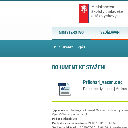
MINISTERSTVO
VZDĚLÁVÁNÍ
Titulní stránka
|
Zpět
DOKUMENT KE STAŽENÍ
Priloha4_vazan.doc
Dokument typu doc | Velikost
Typ souboru:
Textový dokument Microsoft Office, vytvořený
OpenOffice.org od verze 2.
Počet stažení:
255
Poslední změna souboru:
2013-10-01 21:42:52
Soubor publikován:
2010-05-26 11:06:38, Administrator