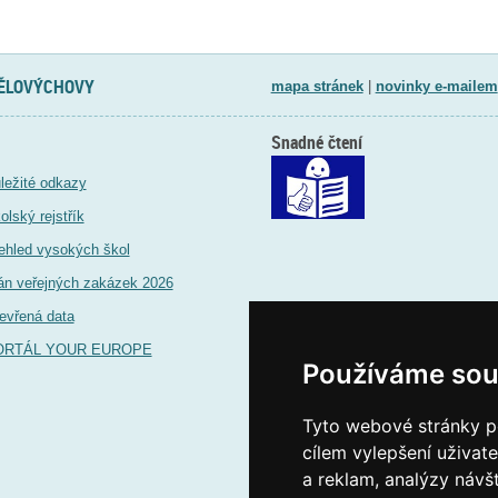
TĚLOVÝCHOVY
mapa stránek
|
novinky e-mailem
Snadné čtení
ležité odkazy
olský rejstřík
ehled vysokých škol
án veřejných zakázek 2026
evřená data
ORTÁL YOUR EUROPE
Používáme sou
Tyto webové stránky po
cílem vylepšení uživat
a reklam, analýzy návš