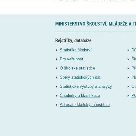
MINISTERSTVO ŠKOLSTVÍ, MLÁDEŽE A 
Rejstříky, databáze
Statistika školství
Dů
Pro veřejnost
Šk
O školské statistice
Př
Sběry statistických dat
Pl
Statistické výstupy a analýzy
Ot
Číselníky a klasifikace
P
Adresáře školských institucí