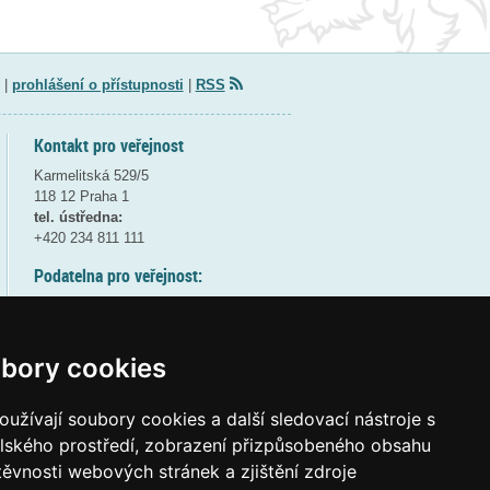
|
prohlášení o přístupnosti
|
RSS
Kontakt pro veřejnost
Karmelitská 529/5
118 12 Praha 1
tel. ústředna:
+420 234 811 111
Podatelna pro veřejnost:
pondělí a středa - 7:30-17:00
úterý a čtvrtek - 7:30-15:30
pátek - 7:30-14:00
bory cookies
8:30 - 9:30 - bezpečnostní přestávka
(více informací
ZDE
)
užívají soubory cookies a další sledovací nástroje s
elského prostředí, zobrazení přizpůsobeného obsahu
Elektronická podatelna:
těvnosti webových stránek a zjištění zdroje
posta@msmt
gov
cz