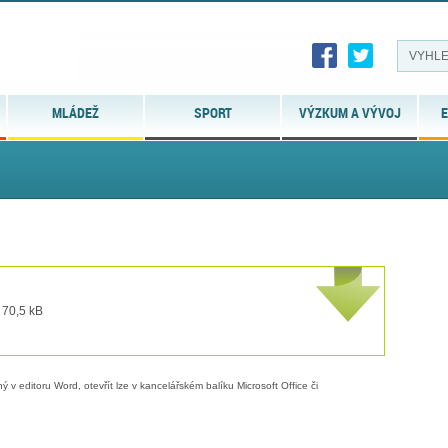
MLÁDEŽ
SPORT
VÝZKUM A VÝVOJ
E
 70,5 kB
 v editoru Word, otevřít lze v kancelářském balíku Microsoft Office či