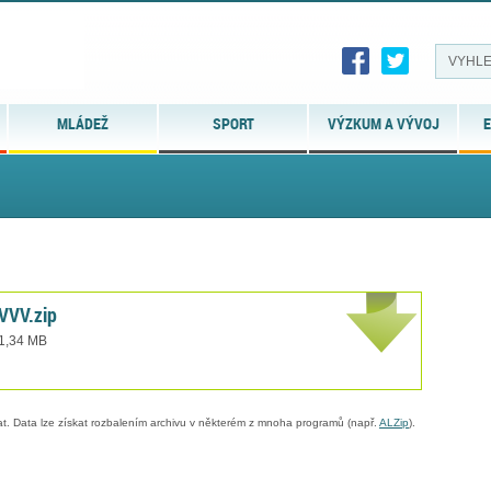
MLÁDEŽ
SPORT
VÝZKUM A VÝVOJ
E
VVV.zip
 1,34 MB
. Data lze získat rozbalením archivu v některém z mnoha programů (např.
ALZip
).