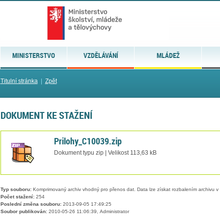
MINISTERSTVO
VZDĚLÁVÁNÍ
MLÁDEŽ
Titulní stránka
|
Zpět
DOKUMENT KE STAŽENÍ
Prilohy_C10039.zip
Dokument typu zip | Velikost 113,63 kB
Typ souboru:
Komprimovaný archiv vhodný pro přenos dat. Data lze získat rozbalením archivu 
Počet stažení:
254
Poslední změna souboru:
2013-09-05 17:49:25
Soubor publikován:
2010-05-26 11:06:39, Administrator