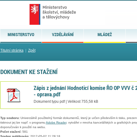
MINISTERSTVO
VZDĚLÁVÁNÍ
MLÁDEŽ
Titulní stránka
|
Zpět
DOKUMENT KE STAŽENÍ
Zápis z jednání Hodnoticí komise ŘO OP VVV č 
- oprava.pdf
Dokument typu pdf | Velikost 755,58 kB
Typ souboru:
Univerzálně použitelný formát dokumentů, který je určen především k tisku, prezen
tisknout jej lze např. v programu
Adobe Reader
, vytvářet v mnoha kancelářských a grafických pr
doporučován k použití na webu.
Počet stažení:
581
Soubor publikován:
2017-05-02 11:28:18