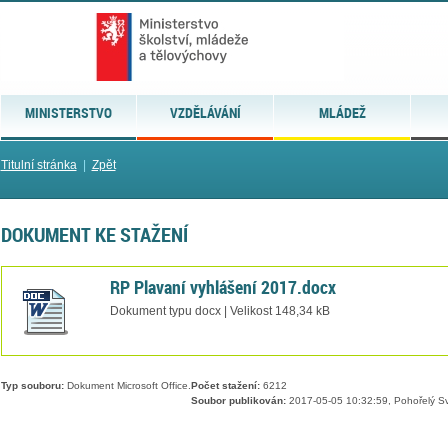
MINISTERSTVO
VZDĚLÁVÁNÍ
MLÁDEŽ
Titulní stránka
|
Zpět
DOKUMENT KE STAŽENÍ
RP Plavaní vyhlášení 2017.docx
Dokument typu docx | Velikost 148,34 kB
Typ souboru:
Dokument Microsoft Office.
Počet stažení:
6212
Soubor publikován:
2017-05-05 10:32:59, Pohořelý Sv