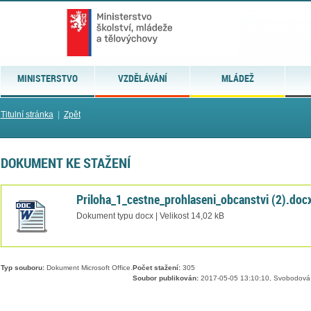
MINISTERSTVO
VZDĚLÁVÁNÍ
MLÁDEŽ
Titulní stránka
|
Zpět
DOKUMENT KE STAŽENÍ
Priloha_1_cestne_prohlaseni_obcanstvi (2).doc
Dokument typu docx | Velikost 14,02 kB
Typ souboru:
Dokument Microsoft Office.
Počet stažení:
305
Soubor publikován:
2017-05-05 13:10:10, Svobodová