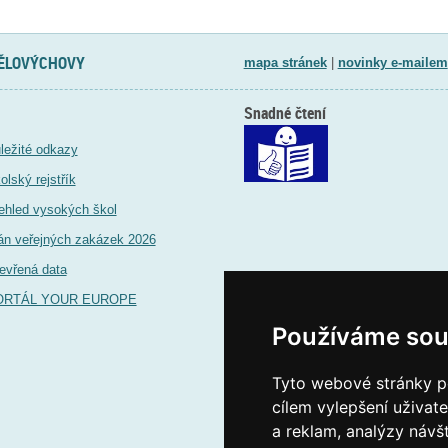
TĚLOVÝCHOVY
mapa stránek
|
novinky e-mailem
Snadné čtení
ležité odkazy
olský rejstřík
ehled vysokých škol
án veřejných zakázek 2026
evřená data
ORTÁL YOUR EUROPE
Používáme sou
Tyto webové stránky po
cílem vylepšení uživat
a reklam, analýzy návš