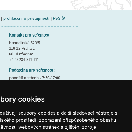
|
prohlášení o přístupnosti
|
RSS
Kontakt pro veřejnost
Karmelitská 529/5
118 12 Praha 1
tel. ústředna:
+420 234 811 111
Podatelna pro veřejnost:
pondělí a středa - 7:30-17:00
úterý a čtvrtek - 7:30-15:30
pátek - 7:30-14:00
bory cookies
8:30 - 9:30 - bezpečnostní přestávka
(více informací
ZDE
)
užívají soubory cookies a další sledovací nástroje s
Elektronická podatelna:
elského prostředí, zobrazení přizpůsobeného obsahu
posta@msmt
gov
cz
těvnosti webových stránek a zjištění zdroje