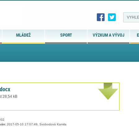
MLÁDEŽ
SPORT
VÝZKUM A VÝVOJ
E
.docx
t 28,54 kB
02
ván:
2017-05-10 17:07:49, Svobodová Kamila