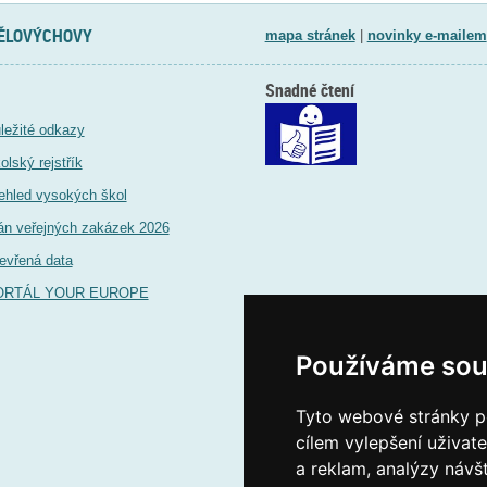
TĚLOVÝCHOVY
mapa stránek
|
novinky e-mailem
Snadné čtení
ležité odkazy
olský rejstřík
ehled vysokých škol
án veřejných zakázek 2026
evřená data
ORTÁL YOUR EUROPE
Používáme sou
Tyto webové stránky po
cílem vylepšení uživat
a reklam, analýzy návš