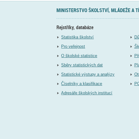
MINISTERSTVO ŠKOLSTVÍ, MLÁDEŽE A 
Rejstříky, databáze
Statistika školství
Dů
Pro veřejnost
Šk
O školské statistice
Př
Sběry statistických dat
Pl
Statistické výstupy a analýzy
Ot
Číselníky a klasifikace
P
Adresáře školských institucí