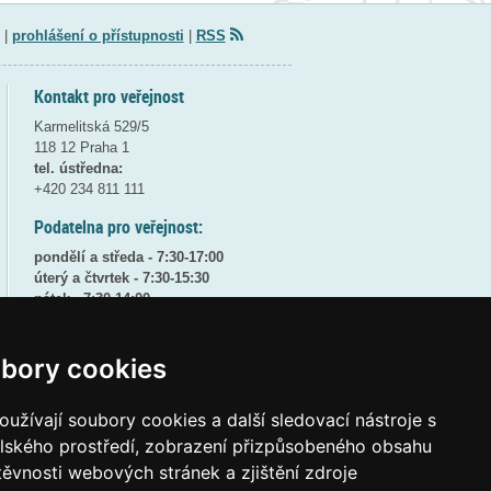
|
prohlášení o přístupnosti
|
RSS
Kontakt pro veřejnost
Karmelitská 529/5
118 12 Praha 1
tel. ústředna:
+420 234 811 111
Podatelna pro veřejnost:
pondělí a středa - 7:30-17:00
úterý a čtvrtek - 7:30-15:30
pátek - 7:30-14:00
8:30 - 9:30 - bezpečnostní přestávka
bory cookies
(více informací
ZDE
)
Elektronická podatelna:
užívají soubory cookies a další sledovací nástroje s
posta@msmt
gov
cz
elského prostředí, zobrazení přizpůsobeného obsahu
ID datové schránky:
vidaawt
těvnosti webových stránek a zjištění zdroje