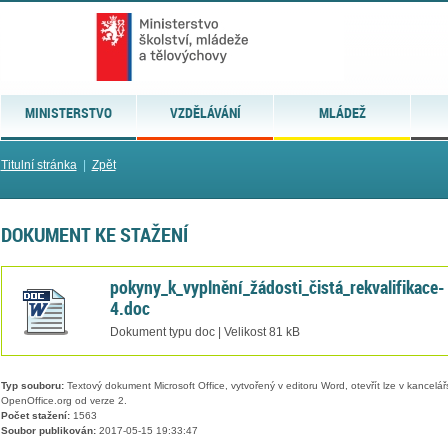
MINISTERSTVO
VZDĚLÁVÁNÍ
MLÁDEŽ
Titulní stránka
|
Zpět
DOKUMENT KE STAŽENÍ
pokyny_k_vyplnění_žádosti_čistá_rekvalifikace-
4.doc
Dokument typu doc | Velikost 81 kB
Typ souboru:
Textový dokument Microsoft Office, vytvořený v editoru Word, otevřít lze v kancelářs
OpenOffice.org od verze 2.
Počet stažení:
1563
Soubor publikován:
2017-05-15 19:33:47