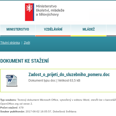
MINISTERSTVO
VZDĚLÁVÁNÍ
MLÁDEŽ
Titulní stránka
|
Zpět
DOKUMENT KE STAŽENÍ
Zadost_o_prijeti_do_sluzebniho_pomeru.doc
Dokument typu doc | Velikost 63,5 kB
Typ souboru:
Textový dokument Microsoft Office, vytvořený v editoru Word, otevřít lze v kancelářs
OpenOffice.org od verze 2.
Počet stažení:
479
Soubor publikován:
2017-06-02 16:05:57, Dobešová Světlana