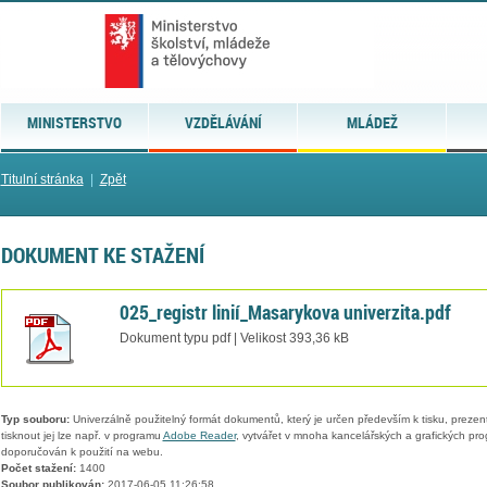
MINISTERSTVO
VZDĚLÁVÁNÍ
MLÁDEŽ
Titulní stránka
|
Zpět
DOKUMENT KE STAŽENÍ
025_registr linií_Masarykova univerzita.pdf
Dokument typu pdf | Velikost 393,36 kB
Typ souboru:
Univerzálně použitelný formát dokumentů, který je určen především k tisku, prezen
tisknout jej lze např. v programu
Adobe Reader
, vytvářet v mnoha kancelářských a grafických pr
doporučován k použití na webu.
Počet stažení:
1400
Soubor publikován:
2017-06-05 11:26:58