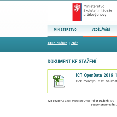
MINISTERSTVO
VZDĚLÁVÁNÍ
Titulní stránka
|
Zpět
DOKUMENT KE STAŽENÍ
ICT_OpenData_2016_1
Dokument typu xlsx | Velikos
Typ souboru:
Excel Microsoft Office
Počet stažení:
409
Soubor publikován:
2