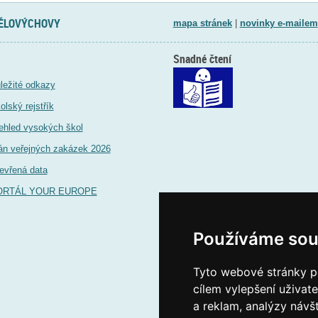
TĚLOVÝCHOVY
mapa stránek
|
novinky e-mailem
Snadné čtení
ležité odkazy
olský rejstřík
ehled vysokých škol
án veřejných zakázek 2026
evřená data
ORTÁL YOUR EUROPE
Používáme sou
Tyto webové stránky po
cílem vylepšení uživat
a reklam, analýzy návš