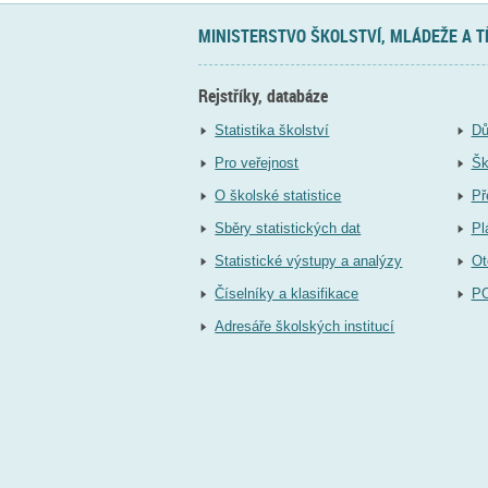
MINISTERSTVO ŠKOLSTVÍ, MLÁDEŽE A 
Rejstříky, databáze
Statistika školství
Dů
Pro veřejnost
Šk
O školské statistice
Př
Sběry statistických dat
Pl
Statistické výstupy a analýzy
Ot
Číselníky a klasifikace
P
Adresáře školských institucí