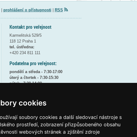
|
prohlášení o přístupnosti
|
RSS
Kontakt pro veřejnost
Karmelitská 529/5
118 12 Praha 1
tel. ústředna:
+420 234 811 111
Podatelna pro veřejnost:
pondělí a středa - 7:30-17:00
úterý a čtvrtek - 7:30-15:30
pátek - 7:30-14:00
8:30 - 9:30 - bezpečnostní přestávka
bory cookies
(více informací
ZDE
)
Elektronická podatelna:
užívají soubory cookies a další sledovací nástroje s
posta@msmt
gov
cz
elského prostředí, zobrazení přizpůsobeného obsahu
ID datové schránky:
vidaawt
těvnosti webových stránek a zjištění zdroje