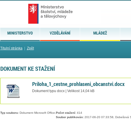
MINISTERSTVO
VZDĚLÁVÁNÍ
MLÁDEŽ
Titulní stránka
|
Zpět
DOKUMENT KE STAŽENÍ
Priloha_1_cestne_prohlaseni_obcanstvi.docx
Dokument typu docx | Velikost 14,04 kB
Typ souboru:
Dokument Microsoft Office.
Počet stažení:
414
Soubor publikován:
2017-06-20 07:33:58, Dobešová S