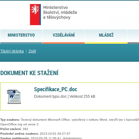
MINISTERSTVO
VZDĚLÁVÁNÍ
MLÁDEŽ
Titulní stránka
|
Zpět
DOKUMENT KE STAŽENÍ
Specifikace_PC.doc
Dokument typu doc | Velikost 255 kB
Typ souboru:
Textový dokument Microsoft Office, vytvořený v editoru Word, otevřít lze v kancelářs
OpenOffice.org od verze 2.
Počet stažení:
392
Poslední změna souboru:
2013-10-01 04:27:47
Soubor publikován:
2010-05-26 11:06:41, Administrator