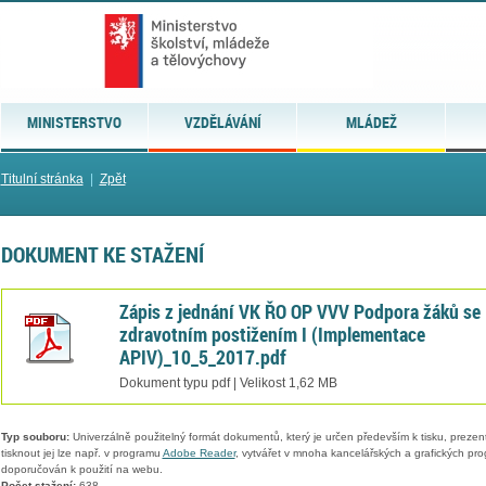
MINISTERSTVO
VZDĚLÁVÁNÍ
MLÁDEŽ
Titulní stránka
|
Zpět
DOKUMENT KE STAŽENÍ
Zápis z jednání VK ŘO OP VVV Podpora žáků se
zdravotním postižením I (Implementace
APIV)_10_5_2017.pdf
Dokument typu pdf | Velikost 1,62 MB
Typ souboru:
Univerzálně použitelný formát dokumentů, který je určen především k tisku, prezen
tisknout jej lze např. v programu
Adobe Reader
, vytvářet v mnoha kancelářských a grafických pr
doporučován k použití na webu.
Počet stažení:
638