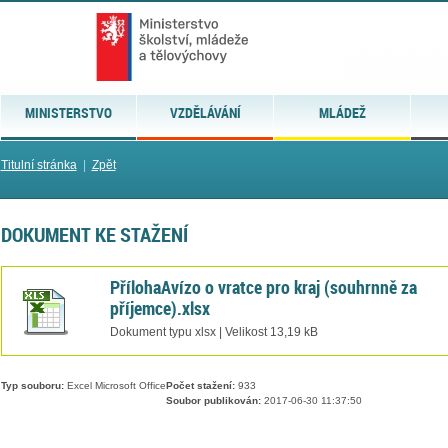
MINISTERSTVO
VZDĚLÁVÁNÍ
MLÁDEŽ
Titulní stránka
|
Zpět
DOKUMENT KE STAŽENÍ
PřílohaAvízo o vratce pro kraj (souhrnně za
příjemce).xlsx
Dokument typu xlsx | Velikost 13,19 kB
Typ souboru:
Excel Microsoft Office
Počet stažení:
933
Soubor publikován:
2017-06-30 11:37:50