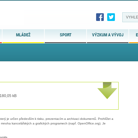
MLÁDEŽ
SPORT
VÝZKUM A VÝVOJ
E
 180,05 kB
erý je určen především k tisku, prezentacím a archivaci dokumentů. Prohlížet a
 v mnoha kancelářských a grafických programech (např. OpenOffice.org). Je
amila