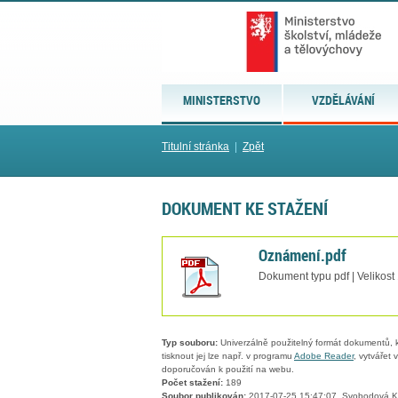
MINISTERSTVO
VZDĚLÁVÁNÍ
Titulní stránka
|
Zpět
DOKUMENT KE STAŽENÍ
Oznámení.pdf
Dokument typu pdf | Velikost
Typ souboru:
Univerzálně použitelný formát dokumentů, kt
tisknout jej lze např. v programu
Adobe Reader
, vytvářet
doporučován k použití na webu.
Počet stažení:
189
Soubor publikován:
2017-07-25 15:47:07, Svobodová K