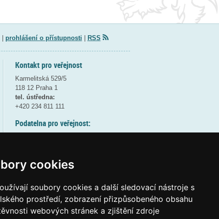
|
prohlášení o přístupnosti
|
RSS
Kontakt pro veřejnost
Karmelitská 529/5
118 12 Praha 1
tel. ústředna:
+420 234 811 111
Podatelna pro veřejnost:
pondělí a středa - 7:30-17:00
úterý a čtvrtek - 7:30-15:30
pátek - 7:30-14:00
bory cookies
8:30 - 9:30 - bezpečnostní přestávka
(více informací
ZDE
)
užívají soubory cookies a další sledovací nástroje s
elského prostředí, zobrazení přizpůsobeného obsahu
Elektronická podatelna:
těvnosti webových stránek a zjištění zdroje
posta@msmt
gov
cz