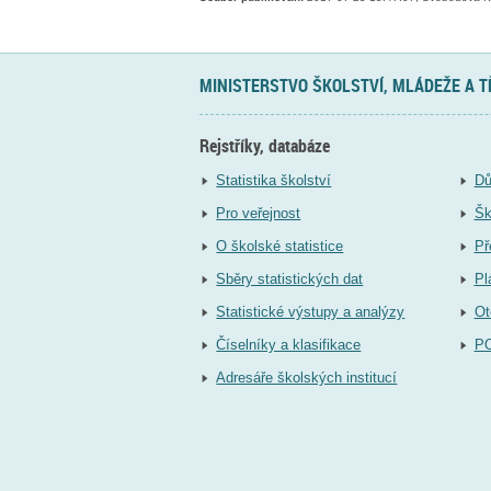
MINISTERSTVO ŠKOLSTVÍ, MLÁDEŽE A 
Rejstříky, databáze
Statistika školství
Dů
Pro veřejnost
Šk
O školské statistice
Př
Sběry statistických dat
Pl
Statistické výstupy a analýzy
Ot
Číselníky a klasifikace
P
Adresáře školských institucí