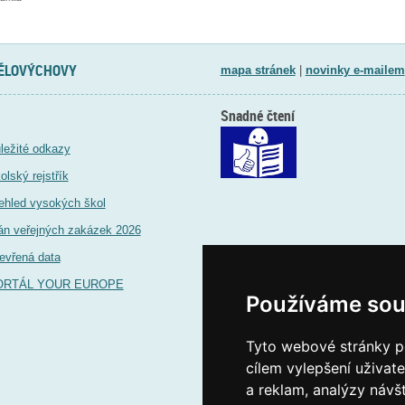
TĚLOVÝCHOVY
mapa stránek
|
novinky e-mailem
Snadné čtení
ležité odkazy
olský rejstřík
ehled vysokých škol
án veřejných zakázek 2026
evřená data
ORTÁL YOUR EUROPE
Používáme sou
Tyto webové stránky po
cílem vylepšení uživat
a reklam, analýzy návš