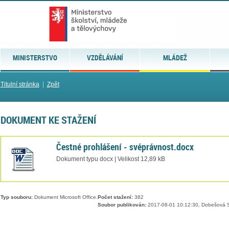
MINISTERSTVO
VZDĚLÁVÁNÍ
MLÁDEŽ
Titulní stránka
|
Zpět
DOKUMENT KE STAŽENÍ
Čestné prohlášení - svéprávnost.docx
Dokument typu docx | Velikost 12,89 kB
Typ souboru:
Dokument Microsoft Office.
Počet stažení:
382
Soubor publikován:
2017-08-01 10:12:30, Dobešová S