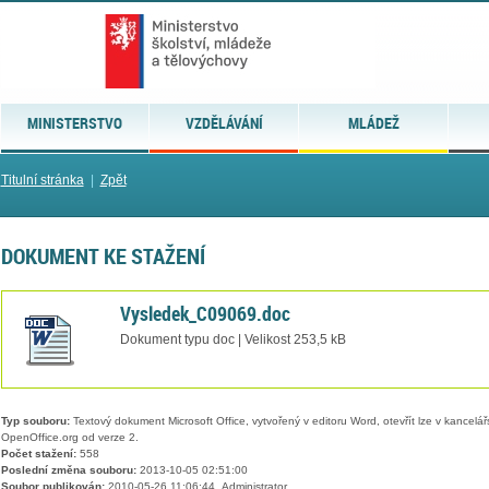
MINISTERSTVO
VZDĚLÁVÁNÍ
MLÁDEŽ
Titulní stránka
|
Zpět
DOKUMENT KE STAŽENÍ
Vysledek_C09069.doc
Dokument typu doc | Velikost 253,5 kB
Typ souboru:
Textový dokument Microsoft Office, vytvořený v editoru Word, otevřít lze v kancelářs
OpenOffice.org od verze 2.
Počet stažení:
558
Poslední změna souboru:
2013-10-05 02:51:00
Soubor publikován:
2010-05-26 11:06:44, Administrator