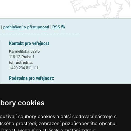
|
prohlášení o přístupnosti
|
RSS
Kontakt pro veřejnost
Karmelitská 529/5
118 12 Praha 1
tel. ústředna:
+420 234 811 111
Podatelna pro veřejnost:
pondělí a středa - 7:30-17:00
úterý a čtvrtek - 7:30-15:30
pátek - 7:30-14:00
bory cookies
8:30 - 9:30 - bezpečnostní přestávka
(více informací
ZDE
)
užívají soubory cookies a další sledovací nástroje s
elského prostředí, zobrazení přizpůsobeného obsahu
Elektronická podatelna:
těvnosti webových stránek a zjištění zdroje
posta@msmt
gov
cz