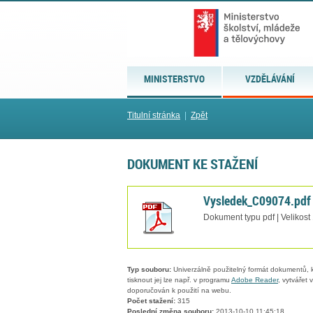
MINISTERSTVO
VZDĚLÁVÁNÍ
Titulní stránka
|
Zpět
DOKUMENT KE STAŽENÍ
Vysledek_C09074.pdf
Dokument typu pdf | Velikost
Typ souboru:
Univerzálně použitelný formát dokumentů, kt
tisknout jej lze např. v programu
Adobe Reader
, vytvářet
doporučován k použití na webu.
Počet stažení:
315
Poslední změna souboru:
2013-10-10 11:45:18