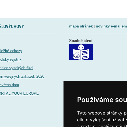
TĚLOVÝCHOVY
mapa stránek
|
novinky e-mailem
Snadné čtení
ležité odkazy
olský rejstřík
ehled vysokých škol
án veřejných zakázek 2026
evřená data
ORTÁL YOUR EUROPE
Používáme sou
Tyto webové stránky po
cílem vylepšení uživat
a reklam, analýzy návš