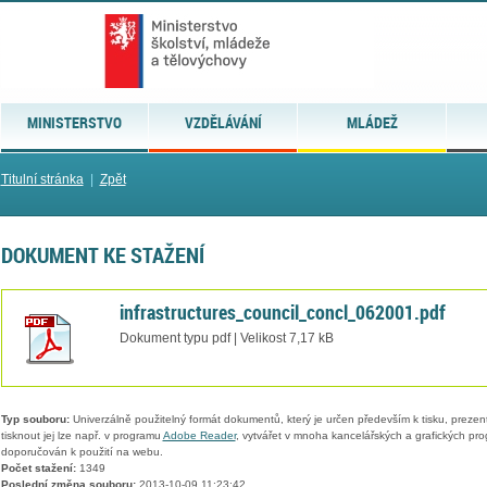
MINISTERSTVO
VZDĚLÁVÁNÍ
MLÁDEŽ
Titulní stránka
|
Zpět
DOKUMENT KE STAŽENÍ
infrastructures_council_concl_062001.pdf
Dokument typu pdf | Velikost 7,17 kB
Typ souboru:
Univerzálně použitelný formát dokumentů, který je určen především k tisku, prezen
tisknout jej lze např. v programu
Adobe Reader
, vytvářet v mnoha kancelářských a grafických pr
doporučován k použití na webu.
Počet stažení:
1349
Poslední změna souboru:
2013-10-09 11:23:42