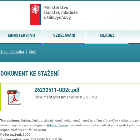
MINISTERSTVO
VZDĚLÁVÁNÍ
MLÁDEŽ
Titulní stránka
|
Zpět
DOKUMENT KE STAŽENÍ
26232511-UD2c.pdf
Dokument typu pdf | Velikost 1,93 MB
Typ souboru:
Univerzálně použitelný formát dokumentů, který je určen především k tisku, prezen
tisknout jej lze např. v programu
Adobe Reader
, vytvářet v mnoha kancelářských a grafických pr
doporučován k použití na webu.
Počet stažení:
1009
Soubor publikován:
2017-08-10 15:08:56