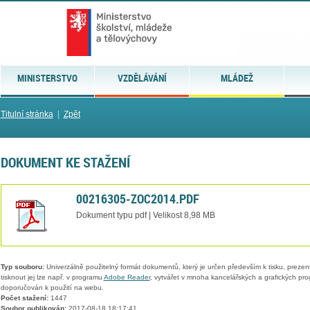
MINISTERSTVO
VZDĚLÁVÁNÍ
MLÁDEŽ
Titulní stránka
|
Zpět
DOKUMENT KE STAŽENÍ
00216305-ZOC2014.PDF
Dokument typu pdf | Velikost 8,98 MB
Typ souboru:
Univerzálně použitelný formát dokumentů, který je určen především k tisku, prezen
tisknout jej lze např. v programu
Adobe Reader
, vytvářet v mnoha kancelářských a grafických pr
doporučován k použití na webu.
Počet stažení:
1447
Soubor publikován:
2017-08-18 18:17:41