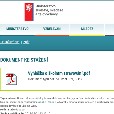
MINISTERSTVO
VZDĚLÁVÁNÍ
MLÁDEŽ
Titulní stránka
|
Zpět
DOKUMENT KE STAŽENÍ
Vyhláška o školním stravování.pdf
Dokument typu pdf | Velikost 339,62 kB
Typ souboru:
Univerzálně použitelný formát dokumentů, který je určen především k tisku, prezen
tisknout jej lze např. v programu
Adobe Reader
, vytvářet v mnoha kancelářských a grafických pr
doporučován k použití na webu.
Počet stažení:
9565
Soubor publikován:
2017-09-01 13:13:16