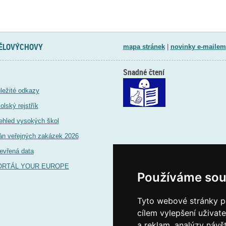
TĚLOVÝCHOVY
mapa stránek
|
novinky e-mailem
Snadné čtení
ležité odkazy
olský rejstřík
ehled vysokých škol
án veřejných zakázek 2026
evřená data
ORTÁL YOUR EUROPE
Používáme sou
Tyto webové stránky po
cílem vylepšení uživat
a reklam, analýzy návš