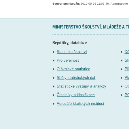
Soubor publikován:
2010-05-26 11:06:46, Administrator
MINISTERSTVO ŠKOLSTVÍ, MLÁDEŽE A 
Rejstříky, databáze
Statistika školství
Dů
Pro veřejnost
Šk
O školské statistice
Př
Sběry statistických dat
Pl
Statistické výstupy a analýzy
Ot
Číselníky a klasifikace
P
Adresáře školských institucí