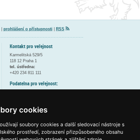
|
prohlášení o přístupnosti
|
RSS
Kontakt pro veřejnost
Karmelitská 529/5
118 12 Praha 1
tel. ústředna:
+420 234 811 111
Podatelna pro veřejnost:
pondělí a středa - 7:30-17:00
úterý a čtvrtek - 7:30-15:30
pátek - 7:30-14:00
bory cookies
8:30 - 9:30 - bezpečnostní přestávka
(více informací
ZDE
)
užívají soubory cookies a další sledovací nástroje s
elského prostředí, zobrazení přizpůsobeného obsahu
Elektronická podatelna:
těvnosti webových stránek a zjištění zdroje
posta@msmt
gov
cz