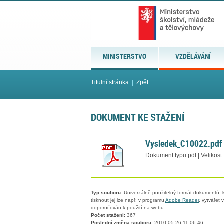
MINISTERSTVO
VZDĚLÁVÁNÍ
Titulní stránka
|
Zpět
DOKUMENT KE STAŽENÍ
Vysledek_C10022.pdf
Dokument typu pdf | Velikost
Typ souboru:
Univerzálně použitelný formát dokumentů, kt
tisknout jej lze např. v programu
Adobe Reader
, vytvářet
doporučován k použití na webu.
Počet stažení:
367
Poslední změna souboru:
2010-05-26 11:06:46