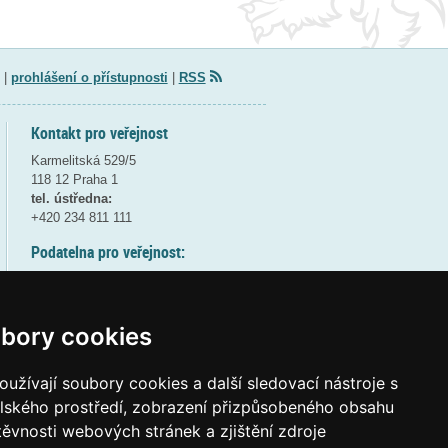
|
prohlášení o přístupnosti
|
RSS
Kontakt pro veřejnost
Karmelitská 529/5
118 12 Praha 1
tel. ústředna:
+420 234 811 111
Podatelna pro veřejnost:
pondělí a středa - 7:30-17:00
úterý a čtvrtek - 7:30-15:30
pátek - 7:30-14:00
bory cookies
8:30 - 9:30 - bezpečnostní přestávka
(více informací
ZDE
)
užívají soubory cookies a další sledovací nástroje s
elského prostředí, zobrazení přizpůsobeného obsahu
Elektronická podatelna:
těvnosti webových stránek a zjištění zdroje
posta@msmt
gov
cz