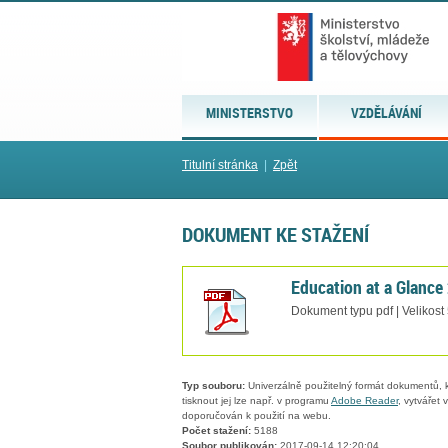
MINISTERSTVO
VZDĚLÁVÁNÍ
Titulní stránka
|
Zpět
DOKUMENT KE STAŽENÍ
Education at a Glance
Dokument typu pdf | Velikost
Typ souboru:
Univerzálně použitelný formát dokumentů, kt
tisknout jej lze např. v programu
Adobe Reader
, vytvářet
doporučován k použití na webu.
Počet stažení:
5188
Soubor publikován:
2017-09-14 12:20:04