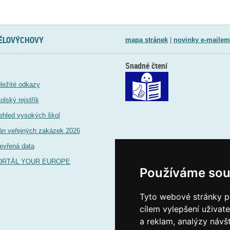
TĚLOVÝCHOVY
mapa stránek
|
novinky e-mailem
Snadné čtení
ležité odkazy
olský rejstřík
ehled vysokých škol
án veřejných zakázek 2026
evřená data
ORTÁL YOUR EUROPE
Používáme sou
Tyto webové stránky po
cílem vylepšení uživat
a reklam, analýzy návš