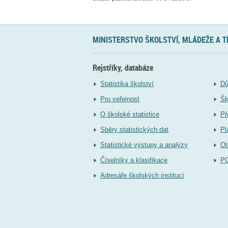
MINISTERSTVO ŠKOLSTVÍ, MLÁDEŽE A 
Rejstříky, databáze
Statistika školství
Dů
Pro veřejnost
Šk
O školské statistice
Př
Sběry statistických dat
Pl
Statistické výstupy a analýzy
Ot
Číselníky a klasifikace
P
Adresáře školských institucí